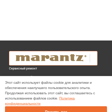
Сервисный ремонт
ВЫБЕРИ СВОЙ ГОРОД
Этот сайт использует файлы cookie для аналитики и
Ремонт материнской платы AV-ресивера NR1510 Marantz в
обеспечения наилучшего пользовательского опыта.
Краснодаре
Продолжая использовать этот сайт, вы соглашаетесь с
Ремонт материнской платы AV-ресивера NR1510 Marantz в
использованием файлов cookie.
Политика
Ростове-на-Дону
конфиденциальности
Ремонт материнской платы AV-ресивера NR1510 Marantz в
Нижнем Новгороде
Принять все