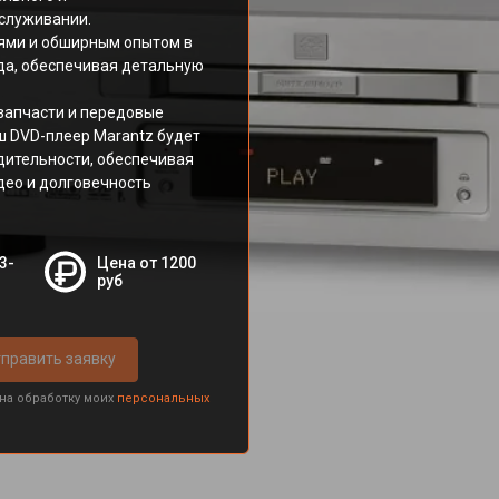
служивании.
ями и обширным опытом в
да, обеспечивая детальную
запчасти и передовые
ш DVD-плеер Marantz будет
дительности, обеспечивая
део и долговечность
3-
Цена от 1200
руб
править заявку
 на обработку моих
персональных