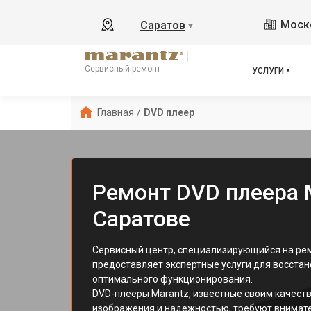
Моско
Саратов
▼
Сервисный ремонт
УСЛУГИ
Главная
/
DVD плеер
Ремонт DVD плеера 
Саратове
Сервисный центр, специализирующийся на рем
предоставляет экспертные услуги для восста
оптимального функционирования.
DVD-плееры Marantz, известные своим качес
изображения и надежностью, требуют внимате