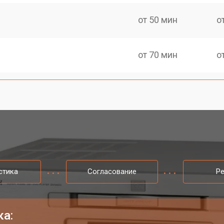
от 50 мин
о
от 70 мин
о
стика
Согласование
Р
ка: