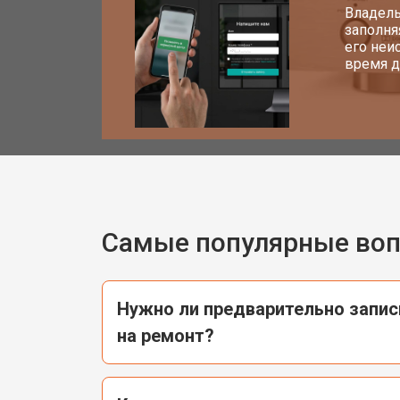
Владель
заполня
его неи
время д
Самые популярные во
Нужно ли предварительно запи
на ремонт?