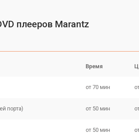
DVD плееров Marantz
Время
Ц
от 70 мин
о
ей порта)
от 50 мин
о
от 50 мин
о