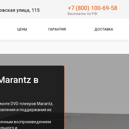
+7 (800) 100-69-58
вская улица, 115
Бесплатно по РФ
ЦЕНЫ
ГАРАНТИЯ
ДОСТАВКА
Marantz в
онте DVD-плееров Marantz,
новления и поддержания их
твенным воспроизведением
льного и